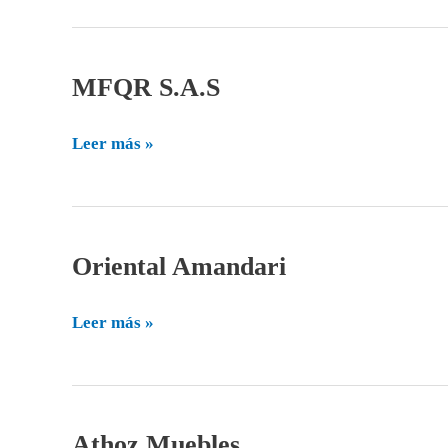
MFQR S.A.S
MFQR
S.A.S
Leer más »
Oriental Amandari
Oriental
Amandari
Leer más »
Athoz Muebles
Athoz