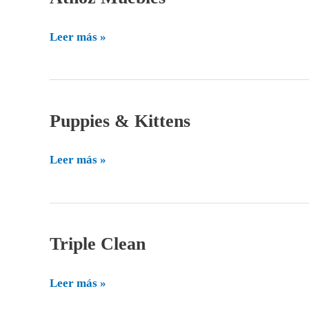
Muebles
Leer más »
Puppies & Kittens
Puppies
&
Kittens
Leer más »
Triple Clean
Triple
Clean
Leer más »