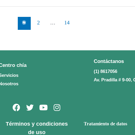
1
…
2
14
Contáctanos
Centro chía
(1) 8617056
Servicios
Av. Pradilla # 9-00
Nosotros
F
T
Y
I
a
w
o
n
c
i
u
s
Términos y condiciones
Tratamiento de datos
e
t
t
t
de uso