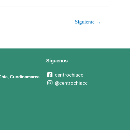
Siguiente
→
Síguenos
centrochiacc
, Chía, Cundinamarca
@centrochiacc