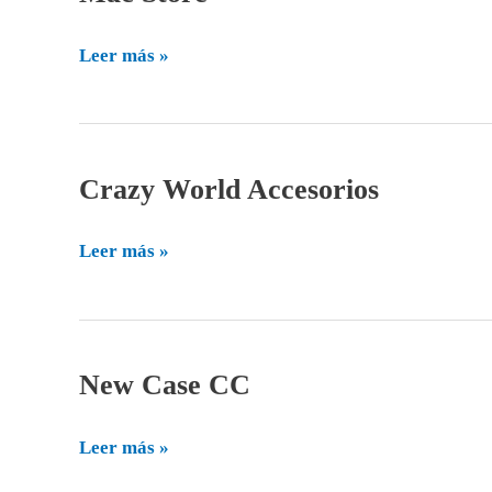
Store
Leer más »
Crazy World Accesorios
Crazy
World
Accesorios
Leer más »
New Case CC
New
Case
CC
Leer más »