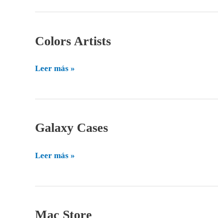
Colors Artists
Colors
Artists
Leer más »
Galaxy Cases
Galaxy
Cases
Leer más »
Mac Store
Mac