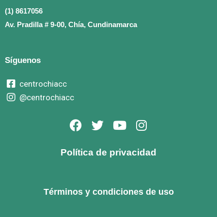
(1) 8617056
Av. Pradilla # 9-00, Chía, Cundinamarca
Síguenos
centrochiacc
@centrochiacc
F
T
Y
I
a
w
o
n
c
i
u
s
Política de privacidad
e
t
t
t
b
t
u
a
o
e
b
g
Términos y condiciones de uso
o
r
e
r
k
a