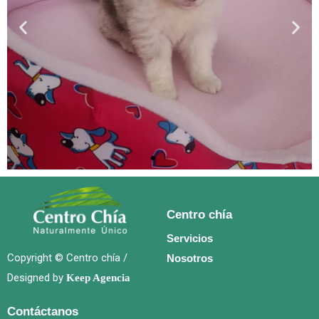
Centro chía
Servicios
Copyright © Centro chía /
Nosotros
Designed by
Keep Agencia
Contáctanos