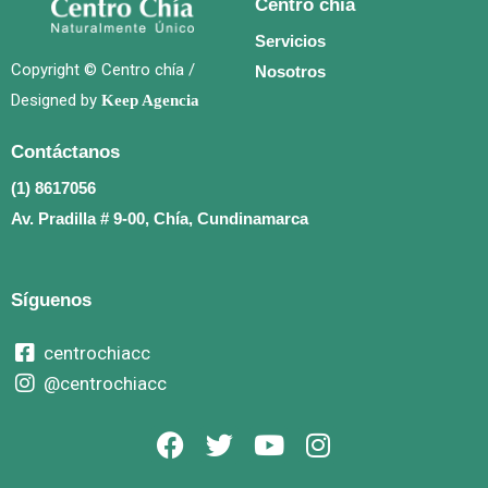
Centro chía
Servicios
Copyright © Centro chía /
Nosotros
Designed by
Keep Agencia
Contáctanos
(1) 8617056
Av. Pradilla # 9-00, Chía, Cundinamarca
Síguenos
centrochiacc
@centrochiacc
F
T
Y
I
a
w
o
n