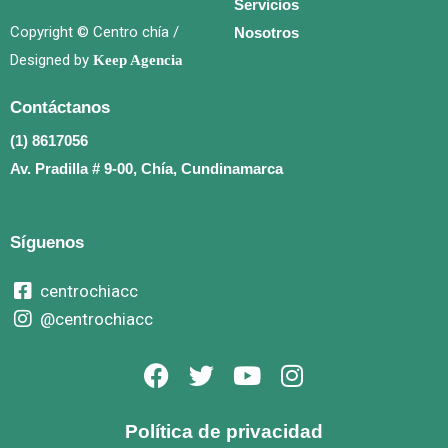
Servicios
Copyright © Centro chía /
Nosotros
Designed by
Keep Agencia
Contáctanos
(1) 8617056
Av. Pradilla # 9-00, Chía, Cundinamarca
Síguenos
centrochiacc
@centrochiacc
F
T
Y
I
a
w
o
n
c
i
u
s
Política de privacidad
e
t
t
t