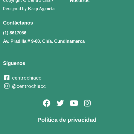
Copyright © Centro chía /
Nosotros
Designed by
Keep Agencia
Contáctanos
(1) 8617056
Av. Pradilla # 9-00, Chía, Cundinamarca
Síguenos
centrochiacc
@centrochiacc
F
T
Y
I
a
w
o
n
c
i
u
s
Política de privacidad
e
t
t
t
b
t
u
a