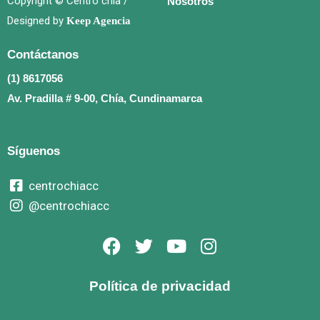
Copyright © Centro chía /
Nosotros
Designed by
Keep Agencia
Contáctanos
(1) 8617056
Av. Pradilla # 9-00, Chía, Cundinamarca
Síguenos
centrochiacc
@centrochiacc
F
T
Y
I
a
w
o
n
c
i
u
s
Política de privacidad
e
t
t
t
b
t
u
a