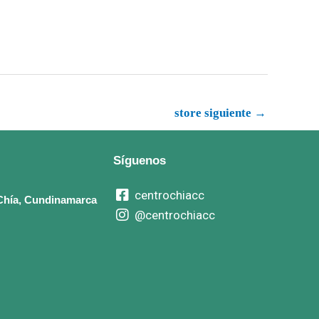
store siguiente
→
Síguenos
centrochiacc
, Chía, Cundinamarca
@centrochiacc