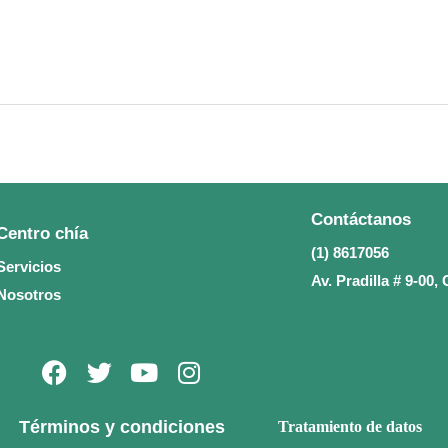
Contáctanos
Centro chía
(1) 8617056
Servicios
Av. Pradilla # 9-00
Nosotros
F
T
Y
I
a
w
o
n
c
i
u
s
Términos y condiciones
Tratamiento de datos
e
t
t
t