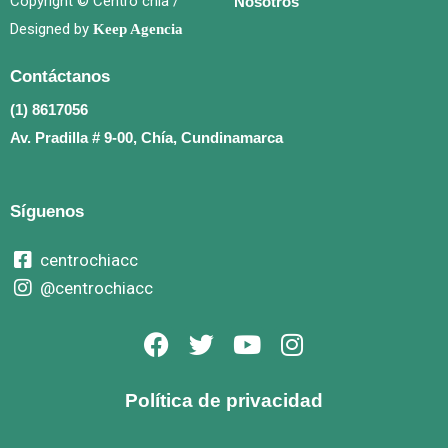
Copyright © Centro chía /
Nosotros
Designed by
Keep Agencia
Contáctanos
(1) 8617056
Av. Pradilla # 9-00, Chía, Cundinamarca
Síguenos
centrochiacc
@centrochiacc
F
T
Y
I
a
w
o
n
c
i
u
s
Política de privacidad
e
t
t
t
b
t
u
a