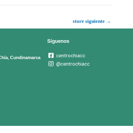
store siguiente
→
Síguenos
centrochiacc
, Chía, Cundinamarca
@centrochiacc