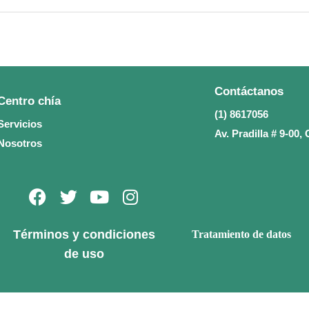
Contáctanos
Centro chía
(1) 8617056
Servicios
Av. Pradilla # 9-00
Nosotros
F
T
Y
I
a
w
o
n
c
i
u
s
Términos y condiciones
Tratamiento de datos
e
t
t
t
de uso
b
t
u
a
o
e
b
g
o
r
e
r