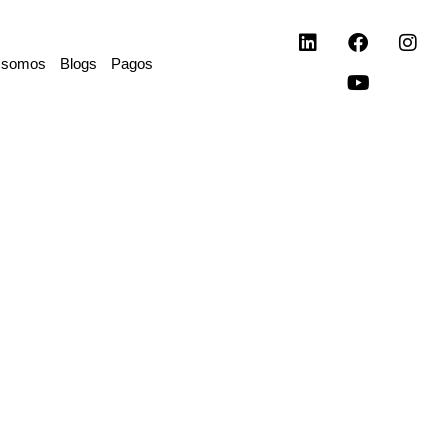
L
F
Y
I
i
a
o
n
 somos
Blogs
Pagos
n
c
u
s
k
e
t
t
e
b
u
a
d
o
b
g
i
o
e
r
n
k
a
m