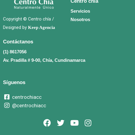
Centro chía
Servicios
Copyright © Centro chía /
Nosotros
Designed by
Keep Agencia
Contáctanos
(1) 8617056
Av. Pradilla # 9-00, Chía, Cundinamarca
Síguenos
centrochiacc
@centrochiacc
F
T
Y
I
a
w
o
n