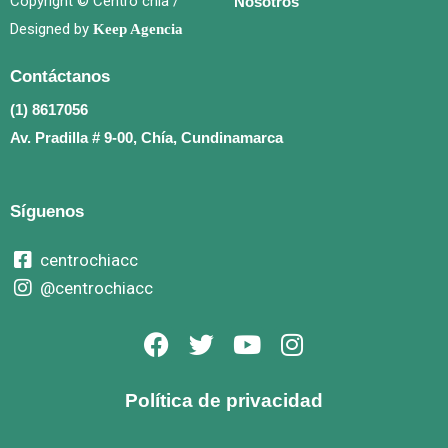
Copyright © Centro chía /
Nosotros
Designed by
Keep Agencia
Contáctanos
(1) 8617056
Av. Pradilla # 9-00, Chía, Cundinamarca
Síguenos
centrochiacc
@centrochiacc
F
T
Y
I
a
w
o
n
c
i
u
s
Política de privacidad
e
t
t
t
b
t
u
a