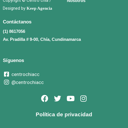
Copyright © Centro chía /
Nosotros
Designed by
Keep Agencia
Contáctanos
(1) 8617056
Av. Pradilla # 9-00, Chía, Cundinamarca
Síguenos
centrochiacc
@centrochiacc
F
T
Y
I
a
w
o
n
c
i
u
s
Política de privacidad
e
t
t
t
b
t
u
a