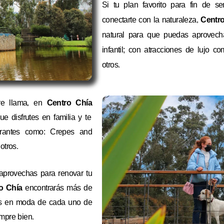
Si tu plan favorito para fin de s
conectarte con la naturaleza,
Centr
natural para que puedas aprovecha
infantil; con atracciones de lujo co
otros.
pre llama, en
Centro Chía
 disfrutes en familia y te
urantes como: Crepes and
re otros.
aprovechas para renovar tu
o Chía
encontrarás más de
ias en moda de cada uno de
empre bien.