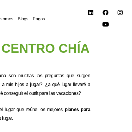
L
F
Y
I
i
a
o
n
 somos
Blogs
Pagos
n
c
u
s
k
e
t
t
e
b
u
a
d
o
b
g
 CENTRO CHÍA
i
o
e
r
n
k
a
m
ana son muchas las preguntas que surgen
 a mis hijos a jugar?, ¿a qué lugar llevaré a
 conseguir el outfit para las vacaciones?
l lugar que reúne los mejores
planes para
 lugar.